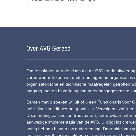
navigation
Over AVG Gereed
Om te voldoen aan de eisen die de AVG en de uitvoeri
verantwoordelijken van ondernemingen en organisaties 
organisatorische en technische maatregelen getroffen 
omgang met en beveiliging van persoonsgegevens te k
Samen met u zoeken wij uit of u een Functionaris voor
hebt. Vaak zal dit niet het geval zijn. Vervolgens zal ik e
Deze meting zal snel en transparant, betrouwbare informa
aanwezige implementatie van de AVG. U krijgt inzicht w
nodig hebben binnen uw onderneming. Doormidel van vrag
analyse, wordt vastgesteld hoe er op dit moment binne