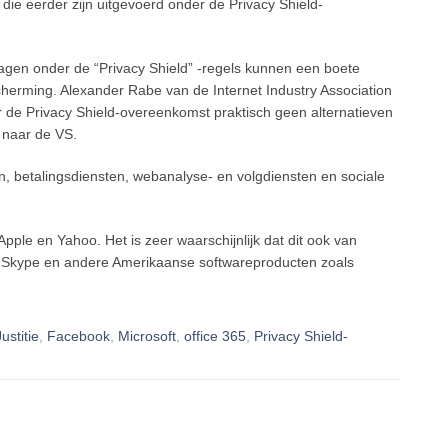
die eerder zijn uitgevoerd onder de Privacy Shield-
agen onder de “Privacy Shield” -regels kunnen een boete
erming. Alexander Rabe van de Internet Industry Association
 de Privacy Shield-overeenkomst praktisch geen alternatieven
 naar de VS.
n, betalingsdiensten, webanalyse- en volgdiensten en sociale
pple en Yahoo. Het is zeer waarschijnlijk dat dit ook van
 Skype en andere Amerikaanse softwareproducten zoals
ustitie
,
Facebook
,
Microsoft
,
office 365
,
Privacy Shield-