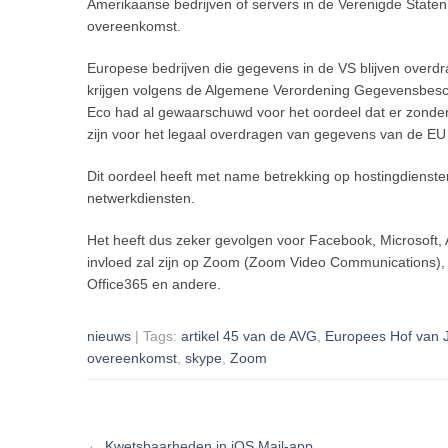
Amerikaanse bedrijven of servers in de Verenigde Staten 
overeenkomst.
Europese bedrijven die gegevens in de VS blijven overdr
krijgen volgens de Algemene Verordening Gegevensbesch
Eco had al gewaarschuwd voor het oordeel dat er zonder
zijn voor het legaal overdragen van gegevens van de EU
Dit oordeel heeft met name betrekking op hostingdienste
netwerkdiensten.
Het heeft dus zeker gevolgen voor Facebook, Microsoft, A
invloed zal zijn op Zoom (Zoom Video Communications),
Office365 en andere.
nieuws
| Tags:
artikel 45 van de AVG
,
Europees Hof van J
overeenkomst
,
skype
,
Zoom
Post
←
Kwetsbaarheden in iOS Mail-app