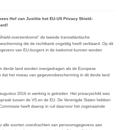
pees Hof van Justitie het EU-US Privacy Shield-
ard!
 Shield-overeenkomst” de tweede transatlantische
scherming die de rechtbank ongeldig heeft verklaard. Op dit
gegevens van EU-burgers in de toekomst kunnen worden
en derde land worden overgedragen als de Europese
 dat het niveau van gegevensbescherming in dit derde land
augustus 2016 in werking is getreden. Het privacyschild was
spraak tussen de VS en de EU. De Verenigde Staten hebben
ommissie heeft daarop in ruil daarvoor het zogenaamde
d op alle soorten overdrachten van persoonsgegevens aan