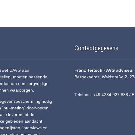
Contactgegevens
ngswet UAVG aan
Franz Tertsch - AVG adviseu
stellen, moeten passende
Bezoekadres: Waldstraße 2, 27
worden om een zorgvuldige
unnen waarborgen.
Telefoon: +49 4284 927 838 / E
 Gegevensbescherming nodig
en “nul-meting” doorvoeren.
tie leveren tot de
elke gebieden aandacht
enlijsten, interviews en
n uw onderneming met