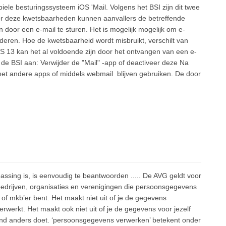
biele besturingssysteem iOS 'Mail. Volgens het BSI zijn dit twee
Door deze kwetsbaarheden kunnen aanvallers de betreffende
 door een e-mail te sturen. Het is mogelijk mogelijk om e-
ijderen. Hoe de kwetsbaarheid wordt misbruikt, verschilt van
OS 13 kan het al voldoende zijn door het ontvangen van een e-
t de BSI aan: Verwijder de "Mail" -app of deactiveer deze Na
met andere apps of middels webmail blijven gebruiken. De door
ssing is, is eenvoudig te beantwoorden ..... De AVG geldt voor
bedrijven, organisaties en verenigingen die persoonsgegevens
 of mkb’er bent. Het maakt niet uit of je de gegevens
werkt. Het maakt ook niet uit of je de gegevens voor jezelf
mand anders doet. ‘persoonsgegevens verwerken’ betekent onder