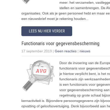
meer: het verzamelen, vastlegge
stellen en samenbrengen. De AVG
organisaties. Ook als je geen personeel hebt en maar een 
een nieuwsbrief moet je rekening houden...
LEES NU HIER VERDER
Functionaris voor gegevensbescherming
17 september 2019
|
Geen reacties
|
nieuws
Door de invoering van de Europe
functionaris voor gegevensbesche
je hiertoe verplicht bent, is het
functionaris zijn werkzaamheden
is een functionaris voor gegeve
voor gegevensbescherming aan te
regelmatig op grote schaal bijz
kernactiviteit is. Bijzondere persoonsgegevens zijn bijv
opvatting of geloofsovertuiging. Denk bijvoorbeeld aan