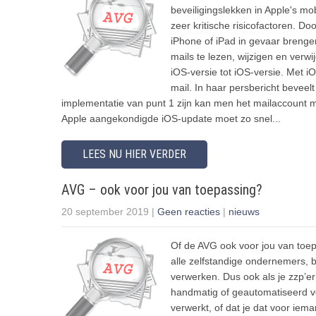
beveiligingslekken in Apple's mo
zeer kritische risicofactoren. 
iPhone of iPad in gevaar brengen
mails te lezen, wijzigen en verw
iOS-versie tot iOS-versie. Met i
mail. In haar persbericht beveel
implementatie van punt 1 zijn kan men het mailaccount 
Apple aangekondigde iOS-update moet zo snel...
LEES NU HIER VERDER
AVG – ook voor jou van toepassing?
20 september 2019
|
Geen reacties
|
nieuws
Of de AVG ook voor jou van toepa
alle zelfstandige ondernemers, 
verwerken. Dus ook als je zzp’er
handmatig of geautomatiseerd ver
verwerkt, of dat je dat voor ie