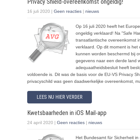
Privacy Shield-overeenkomst ongeldig!
16 juli 2020
|
Geen reacties
|
nieuws
Op 16 juli 2020 heeft het Europ
ongeldig verklaard! Na "Safe Ha
transatlantische overeenkomst 
verklaard. Op dit moment is het
kunnen worden beschermd bij ov
gegevens naar een derde land 
adequaatheidsbesluit heeft besl
voldoende is. Dit was de basis voor de EU-VS Privacy Shi
privacyschild was geen daadwerkelijke overeenkomst, ma
LEES NU HIER VERDER
Kwetsbaarheden in iOS Mail-app
24 april 2020
|
Geen reacties
|
nieuws
Het Bundesamt für Sicherheit in