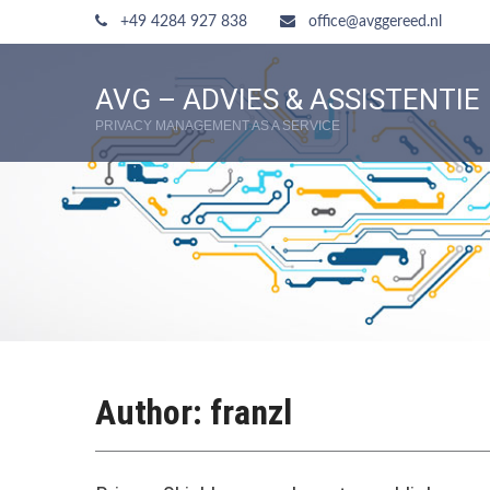
+49 4284 927 838
office@avggereed.nl
AVG – ADVIES & ASSISTENTIE
PRIVACY MANAGEMENT AS A SERVICE
Author:
franzl