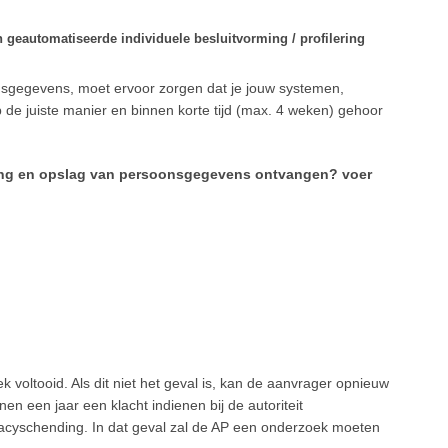
 geautomatiseerde individuele besluitvorming / profilering
onsgegevens, moet ervoor zorgen dat je jouw systemen,
p de juiste manier en binnen korte tijd (max. 4 weken) gehoor
king en opslag van persoonsgegevens ontvangen? voer
ek voltooid. Als dit niet het geval is, kan de aanvrager opnieuw
n een jaar een klacht indienen bij de autoriteit
acyschending. In dat geval zal de AP een onderzoek moeten