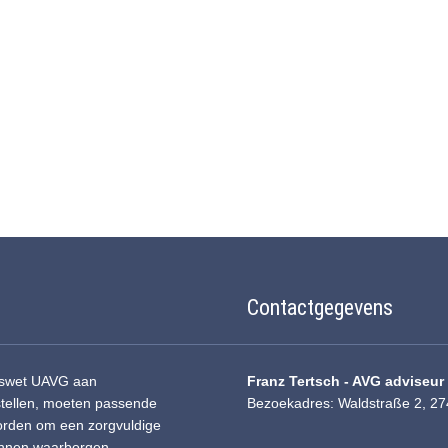
Contactgegevens
ngswet UAVG aan
Franz Tertsch - AVG adviseu
stellen, moeten passende
Bezoekadres: Waldstraße 2, 27
worden om een zorgvuldige
unnen waarborgen.