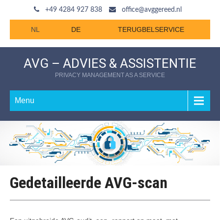
+49 4284 927 838
office@avggereed.nl
NL
DE
TERUGBELSERVICE
AVG – ADVIES & ASSISTENTIE
PRIVACY MANAGEMENT AS A SERVICE
Menu
Gedetailleerde AVG-scan